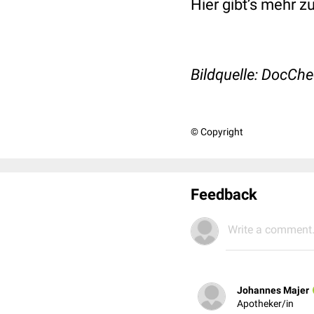
Hier gibt’s mehr z
Bildquelle: DocCh
© Copyright
Feedback
Write a comment.
Johannes Majer
Apotheker/in