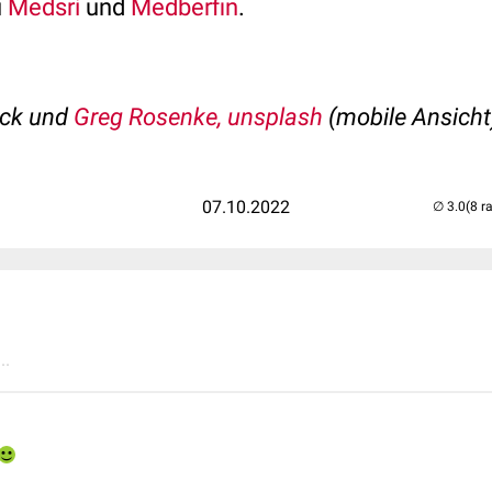
u
Medsri
und
Medberfin
.
eck und
Greg Rosenke, unsplash
(mobile Ansicht
07.10.2022
(8 r
..