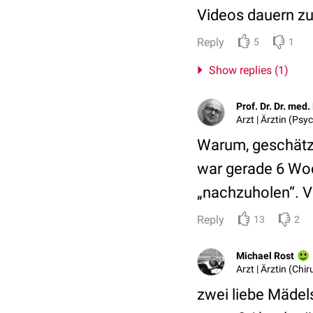
Videos dauern zu 
Reply
5
1
Show replies (1)
Prof. Dr. Dr. med
Arzt | Ärztin (Psy
Warum, geschätzt
war gerade 6 Woc
„nachzuholen“. Vi
Reply
13
2
Michael Rost
Arzt | Ärztin (Chir
zwei liebe Mädel