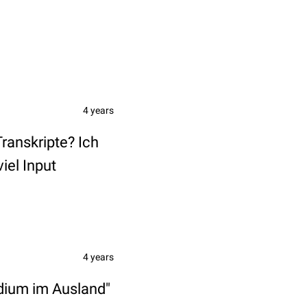
4 years
ranskripte? Ich
iel Input
4 years
dium im Ausland"