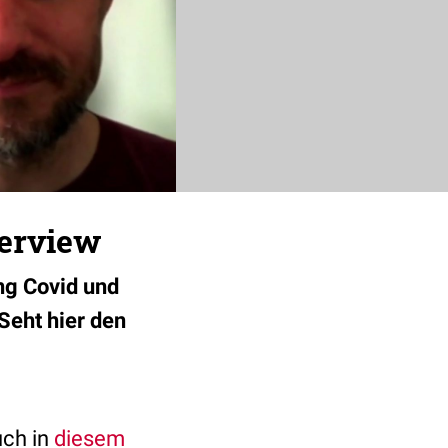
terview
ng Covid und
Seht hier den
uch in
diesem