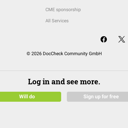
CME sponsorship
All Services
© 2026 DocCheck Community GmbH
Log in and see more.
Will do
Sign up for free