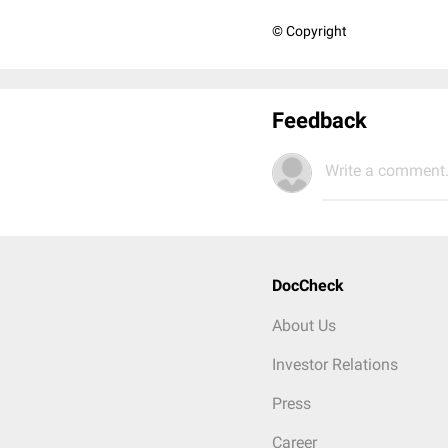
© Copyright
Feedback
Write a comment.
DocCheck
About Us
Investor Relations
Press
Career