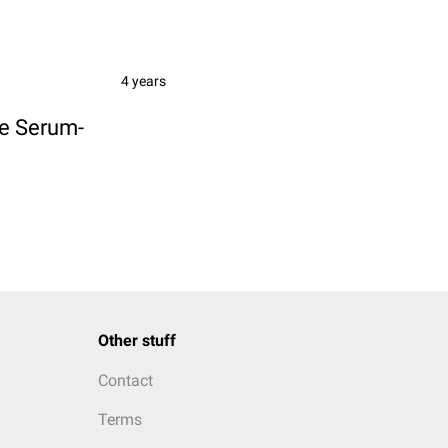
4 years
ie Serum-
Other stuff
Contact
Terms