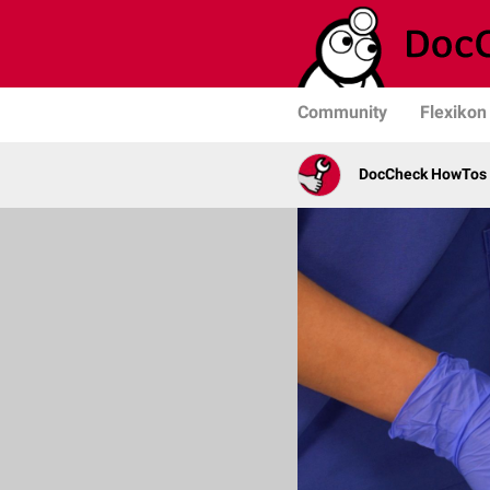
Community
Flexikon
DocCheck HowTos