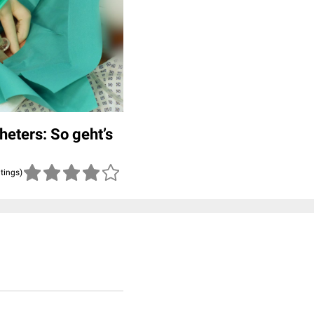
heters: So geht’s
atings)