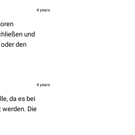
4 years
soren
hließen und
 oder den
4 years
le, da es bei
 werden. Die