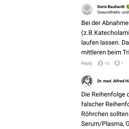
Doris Bauhardt
Gesundheits- und
Bei der Abnahme 
(z.B.Katechola
laufen lassen. D
mittleren beim Tr
Reply
15
1
Dr. med. Alfred 
Die Reihenfolge d
falscher Reihenf
Röhrchen sollten
Serum/Plasma, Ge