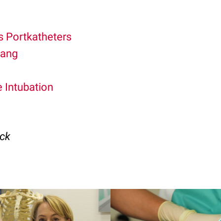
s Portkatheters
gang
 Intubation
eck