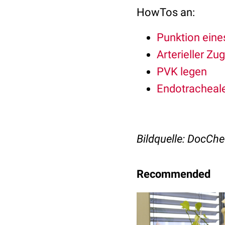
HowTos an:
Punktion eine
Arterieller Zu
PVK legen
Endotracheale
Bildquelle: DocCh
Recommended