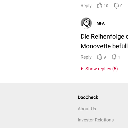
Reply
10
0
MFA
Die Reihenfolge d
Monovette befül
Reply
9
1
Show replies (5)
DocCheck
About Us
Investor Relations