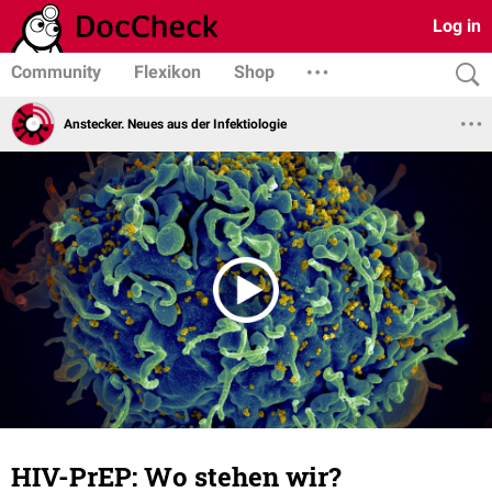
Log in
Community
Flexikon
Shop
Anstecker. Neues aus der Infektiologie
HIV-PrEP: Wo stehen wir?