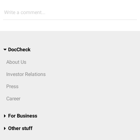
Write a comment...
DocCheck
About Us
Investor Relations
Press
Career
For Business
Other stuff