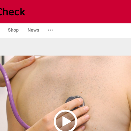
Shop
News