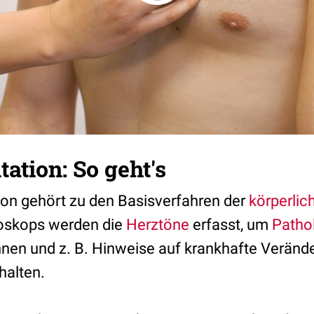
ation: So geht's
ion gehört zu den Basisverfahren der
körperli
hoskops werden die
Herztöne
erfasst, um
Patho
ennen und z. B. Hinweise auf krankhafte Veränd
halten.