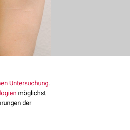
chen Untersuchung
.
logien
möglichst
erungen der