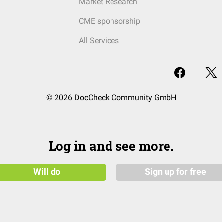
Market Research
CME sponsorship
All Services
© 2026 DocCheck Community GmbH
Log in and see more.
Will do
Sign up for free