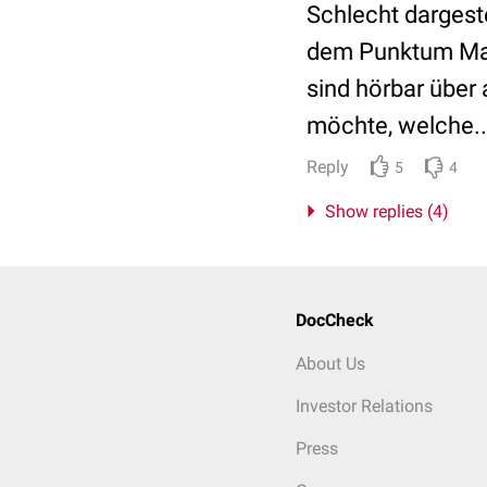
Schlecht dargest
dem Punktum Max
sind hörbar über
möchte, welche..
Reply
5
4
Show replies (4)
DocCheck
About Us
Investor Relations
Press