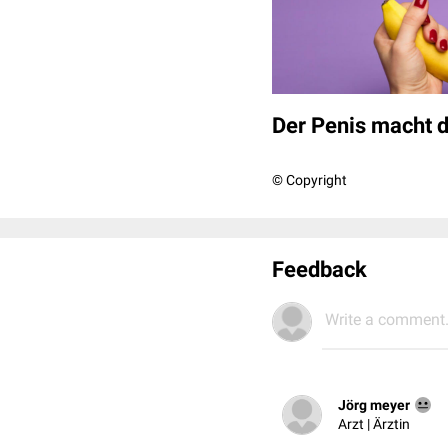
Der Penis macht d
© Copyright
Feedback
Write a comment.
Jörg meyer
Arzt | Ärztin