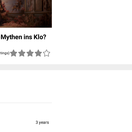
-Mythen ins Klo?
atings)
3 years