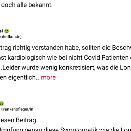
d doch alle bekannt.
el
genheilkunde)
trag richtig verstanden habe, sollten die Besc
st kardiologisch wie bei nicht Covid Patienten
.Leider wurde wenig konkretisiert, was die Lo
n eigentlich...
more
 Krankenpfleger/in
iesen Beitrag.
r Impfung genau diese Symptomatik wie die L