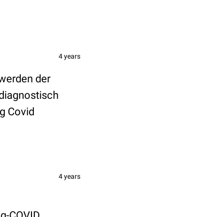
4 years
hwerden der
 diagnostisch
ng Covid
4 years
ong-COVID