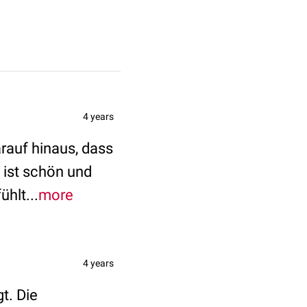
4 years
darauf hinaus, dass
 ist schön und
ühlt...
more
4 years
t. Die