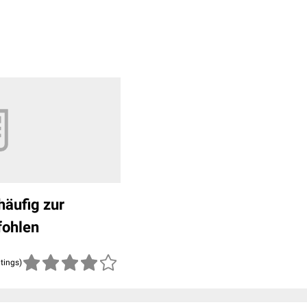
häufig zur
fohlen
atings)