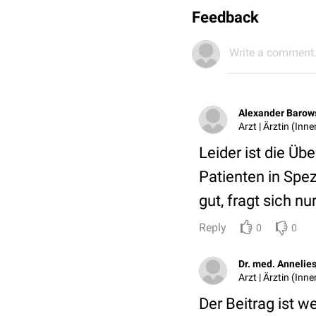
Feedback
Write a comment.
Alexander Barow
Arzt | Ärztin (Inn
Leider ist die Übe
Patienten in Spe
gut, fragt sich nu
Reply
0
0
Dr. med. Annelie
Arzt | Ärztin (Inn
Der Beitrag ist w