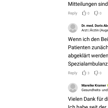
Mitteilungen sin
Reply
0
0
Dr. med. Doris Ab
Arzt | Ärztin (Au
Wenn ich den Bei
Patienten zunäch
abgeklärt werden
Spezialambulanze
Reply
3
0
Mareike Kramer
Gesundheits- und
Vielen Dank für d
Ich habe seit de