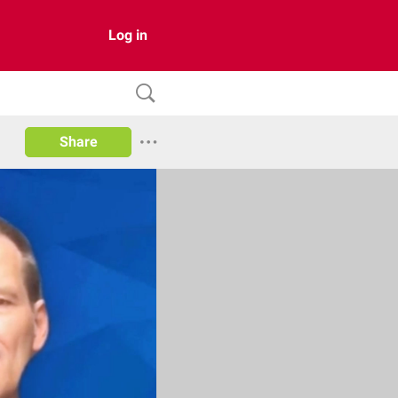
Log in
Share