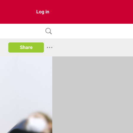
Log in
Share