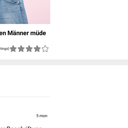
hen Männer müde
atings)
5 mon