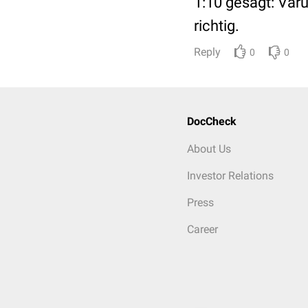
1:10 gesagt: Varu
richtig.
Reply
0
0
DocCheck
About Us
Investor Relations
Press
Career