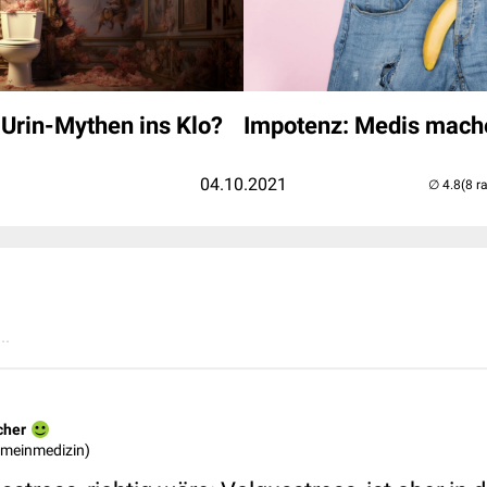
Urin-Mythen ins Klo?
Impotenz: Medis mac
04.10.2021
(8 r
..
cher
gemeinmedizin)