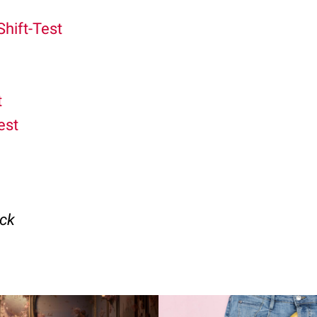
Shift-Test
t
est
eck