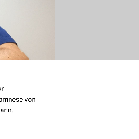
er
Anamnese von
mann.