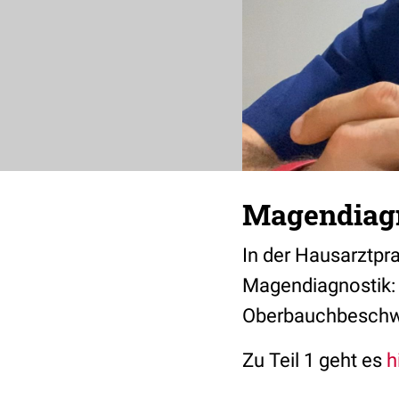
Magendiagno
In der Hausarztpr
Magendiagnostik: 
Oberbauchbeschwer
Zu Teil 1 geht es
h