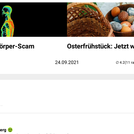
körper-Scam
Osterfrühstück: Jetzt w
24.09.2021
(11 r
..
herg