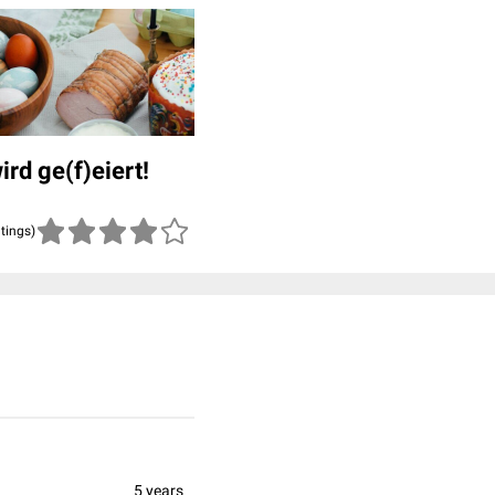
ird ge(f)eiert!
atings)
5 years