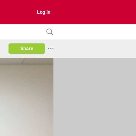
Log in
Share