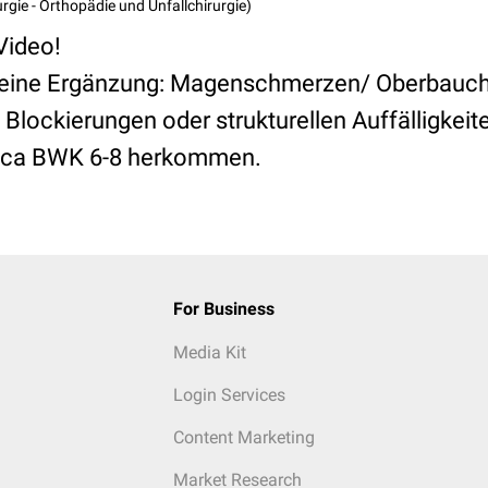
rurgie - Orthopädie und Unfallchirurgie)
 Video!
e kleine Ergänzung: Magenschmerzen/ Oberbau
Blockierungen oder strukturellen Auffälligkeit
e ca BWK 6-8 herkommen.
For Business
Media Kit
Login Services
Content Marketing
Market Research