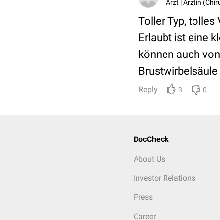
Arzt | Ärztin (Chi
Toller Typ, tolles
Erlaubt ist ein
können auch von 
Brustwirbelsäul
Reply
3
0
DocCheck
About Us
Investor Relations
Press
Career