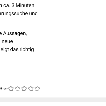
 ca. 3 Minuten.
ahrungssuche und
he Aussagen,
e neue
gt das richtig
atings)