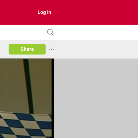
Log in
Share