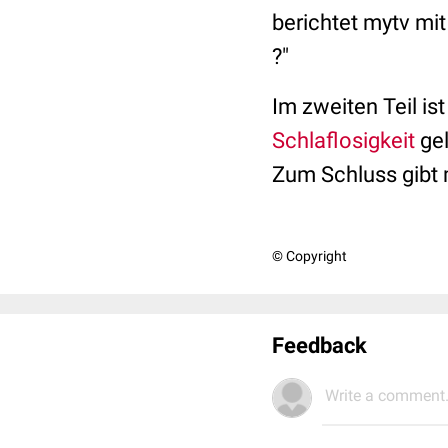
berichtet mytv mi
?"
Im zweiten Teil is
Schlaflosigkeit
gel
Zum Schluss gibt 
© Copyright
Feedback
Write a comment.