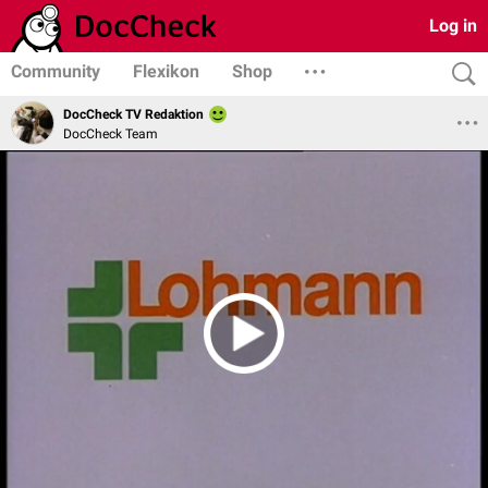
Log in
Community
Flexikon
Shop
DocCheck TV Redaktion
DocCheck Team