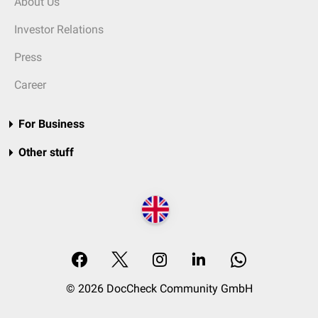
About Us
Investor Relations
Press
Career
For Business
Other stuff
© 2026 DocCheck Community GmbH