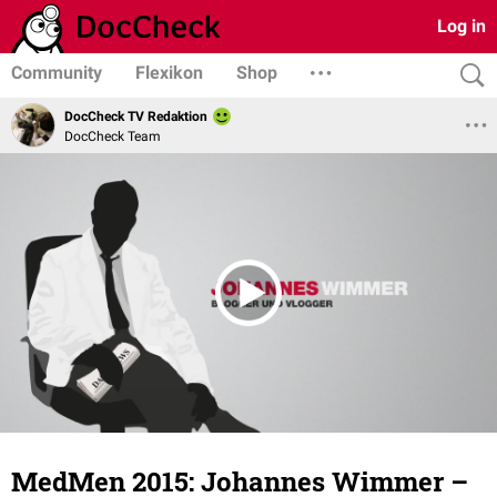
Log in
Community
Flexikon
Shop
DocCheck TV Redaktion
DocCheck Team
MedMen 2015: Johannes Wimmer –