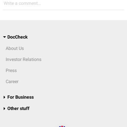
Write a comment...
DocCheck
About Us
Investor Relations
Press
Career
For Business
Other stuff