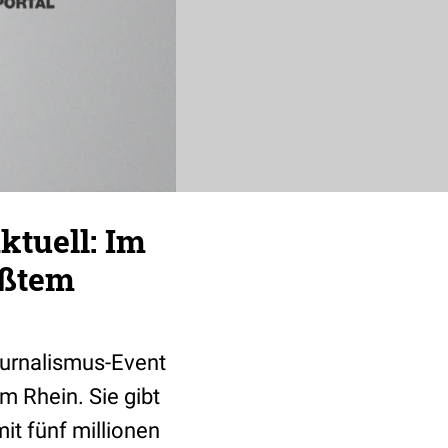
ktuell: Im
̈ßtem
ournalismus-Event
m Rhein. Sie gibt
it fünf millionen