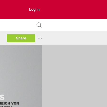
Log in
Share