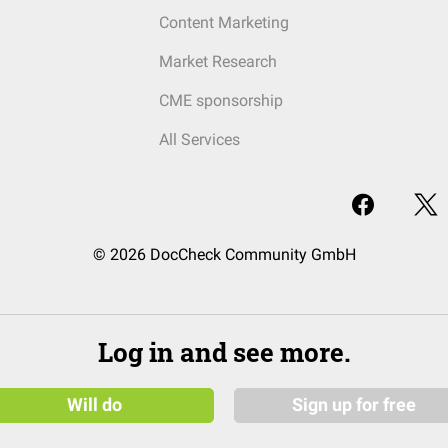
Content Marketing
Market Research
CME sponsorship
All Services
© 2026 DocCheck Community GmbH
Log in and see more.
Will do
Sign up for free