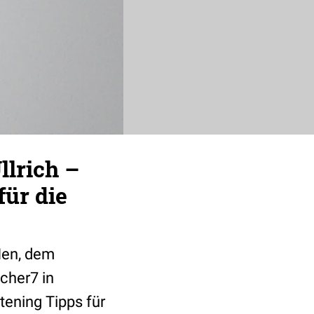
llrich –
ür die
Men, dem
cher7 in
tening Tipps für