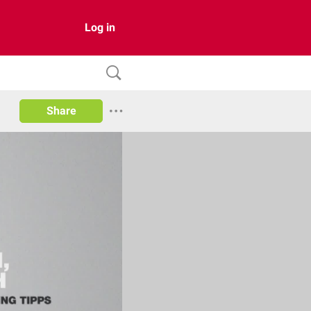
Log in
Share