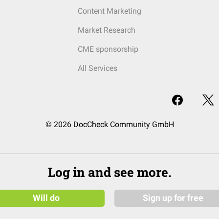
Content Marketing
Market Research
CME sponsorship
All Services
© 2026 DocCheck Community GmbH
Log in and see more.
Will do
Sign up for free