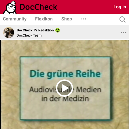
Log in
Community
Flexikon
Shop
DocCheck TV Redaktion
DocCheck Team