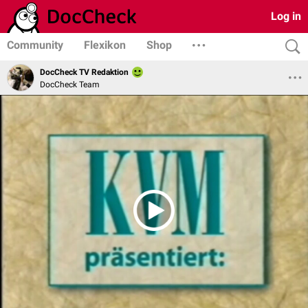
Log in
Community
Flexikon
Shop
DocCheck TV Redaktion
DocCheck Team