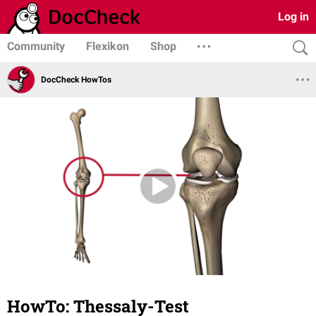
Log in
Community
Flexikon
Shop
DocCheck HowTos
HowTo: Thessaly-Test