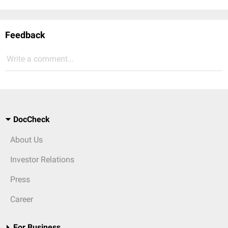
Feedback
Write a comment...
DocCheck
About Us
Investor Relations
Press
Career
For Business