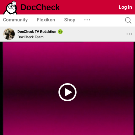
Log in
Community
Flexikon
Shop
DocCheck TV Redaktion
DocCheck Team