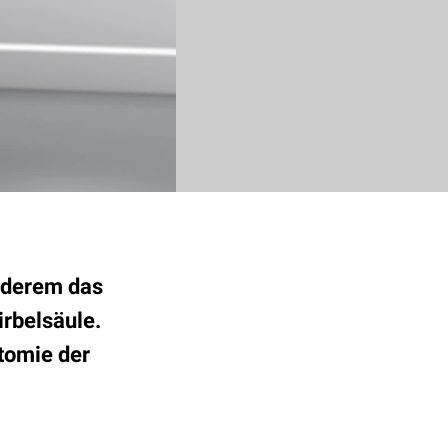
anderem das
irbelsäule.
atomie der