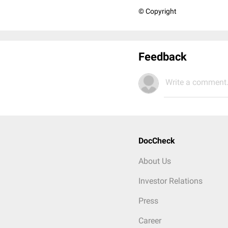
© Copyright
Feedback
Write a comment.
DocCheck
About Us
Investor Relations
Press
Career