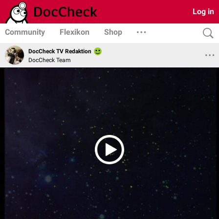
Log in
Community
Flexikon
Shop
DocCheck TV Redaktion
DocCheck Team