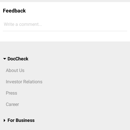
Feedback
Write a comment...
DocCheck
About Us
Investor Relations
Press
Career
For Business