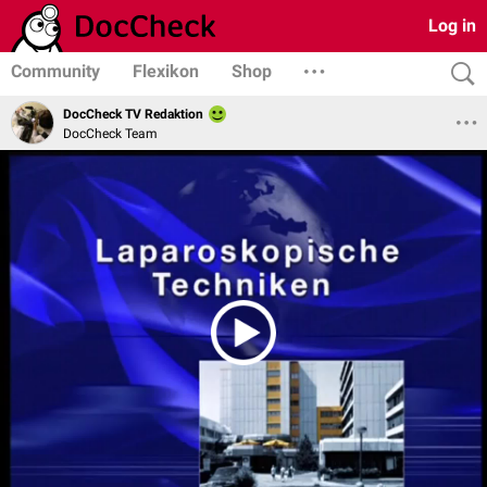
Log in
Community
Flexikon
Shop
DocCheck TV Redaktion
DocCheck Team