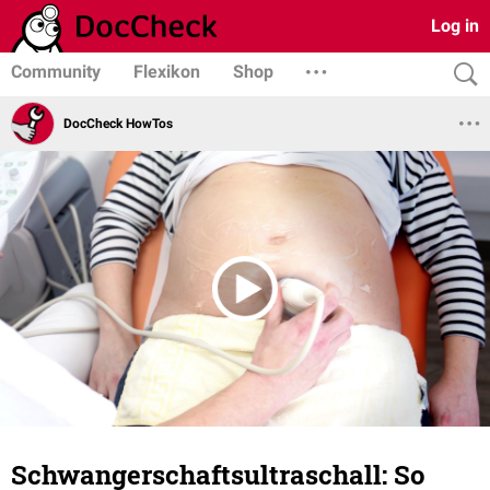
Log in
Community
Flexikon
Shop
DocCheck HowTos
Schwangerschaftsultraschall: So