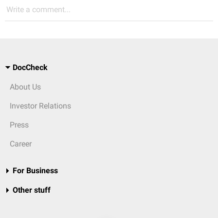
Write a comment...
DocCheck
About Us
Investor Relations
Press
Career
For Business
Other stuff