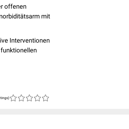
er offenen
morbiditätsarm mit
ive Interventionen
 funktionellen
atings)