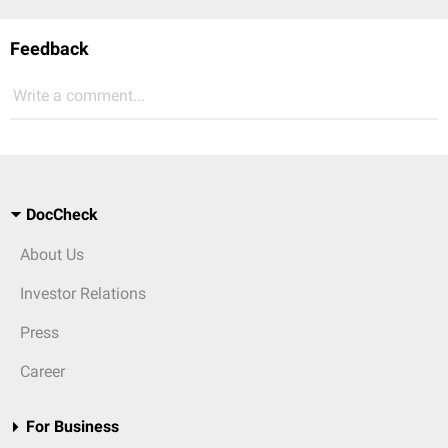
Feedback
Write a comment...
DocCheck
About Us
Investor Relations
Press
Career
For Business