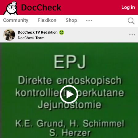
Log in
Community
Flexikon
Shop
DocCheck TV Redaktion
DocCheck Team