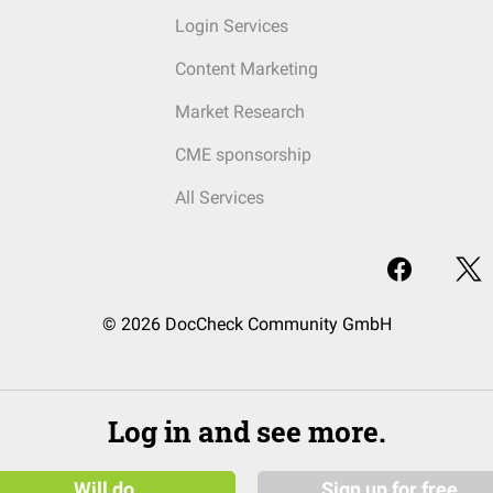
Login Services
Content Marketing
Market Research
CME sponsorship
All Services
© 2026 DocCheck Community GmbH
Log in and see more.
Will do
Sign up for free