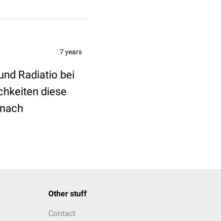
7 years
und Radiatio bei
chkeiten diese
 nach
Other stuff
Contact