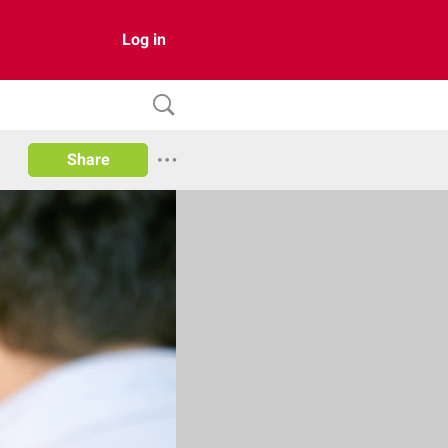
Log in
Share