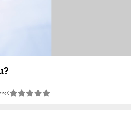
u?
atings)