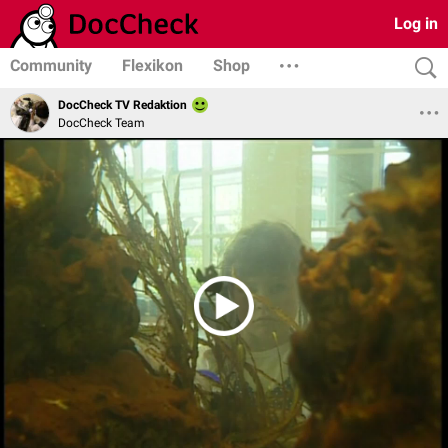
Log in
Community
Flexikon
Shop
DocCheck TV Redaktion
DocCheck Team