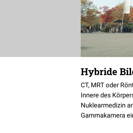
Hybride Bil
CT, MRT oder Röntg
Innere des Körpers
Nuklearmedizin a
Gammakamera eing