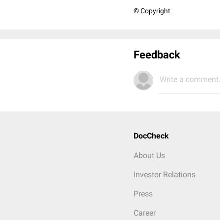
© Copyright
Feedback
Write a comment.
DocCheck
About Us
Investor Relations
Press
Career