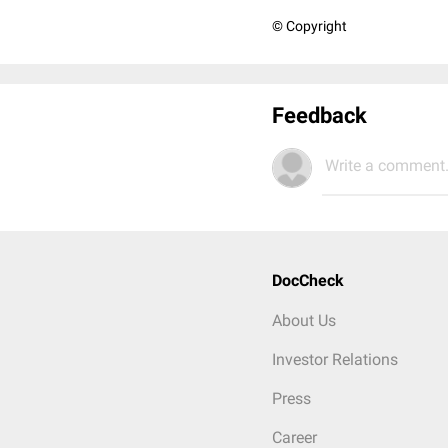
© Copyright
Feedback
Write a comment.
DocCheck
About Us
Investor Relations
Press
Career