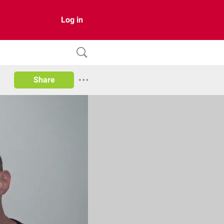
Log in
Share