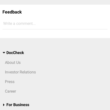
Feedback
Write a comment...
DocCheck
About Us
Investor Relations
Press
Career
For Business