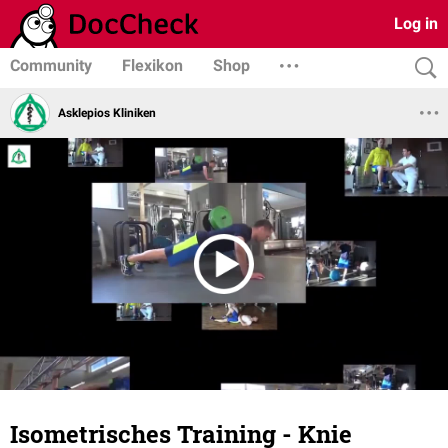
Log in
Community
Flexikon
Shop
Asklepios Kliniken
Isometrisches Training - Knie