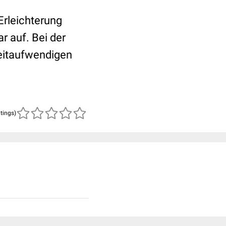
Erleichterung
r auf. Bei der
eitaufwendigen
atings)