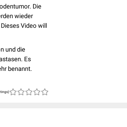
Hodentumor. Die
erden wieder
Dieses Video will
on und die
astasen. Es
ehr benannt.
atings)