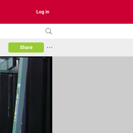
Log in
Share