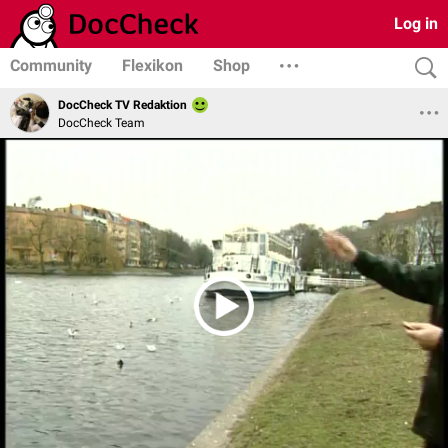
Log in
Community
Flexikon
Shop
DocCheck TV Redaktion
DocCheck Team