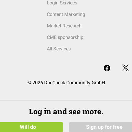
Login Services
Content Marketing
Market Research
CME sponsorship
All Services
© 2026 DocCheck Community GmbH
Log in and see more.
Will do
Sign up for free