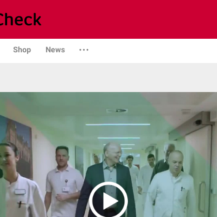
Shop
News