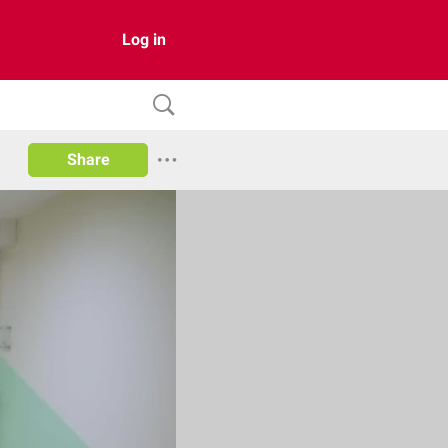
Log in
Share