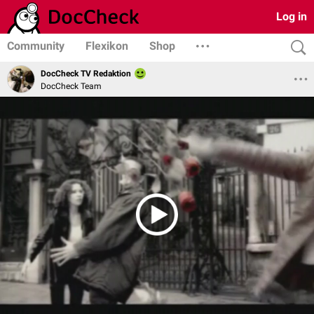
Log in
Community
Flexikon
Shop
DocCheck TV Redaktion
DocCheck Team