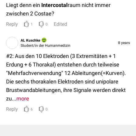
Liegt denn ein
Inter
costal
raum nicht immer
zwischen 2 Costae?
Reply
Edited
1
0
AL Kuschke
8 years
Student/in der Humanmedizin
#2: Aus den 10 Elektroden (3 Extremitäten + 1
Erdung + 6 Thorakal) entstehen durch teilweise
"Mehrfachverwendung" 12 Ableitungen(=Kurven).
Die sechs thorakalen Elektroden sind unipolare
Brustwandableitungen, ihre Signale werden direkt
zu...
more
Reply
6
0