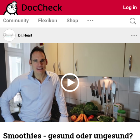
Log in
Community
Flexikon
Shop
Dr. Heart
Smoothies - gesund oder ungesund?