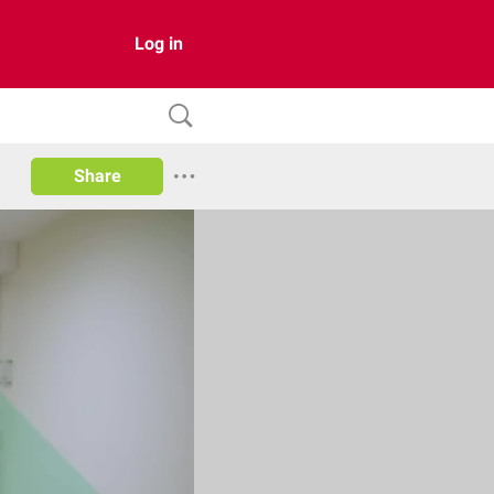
Log in
Share