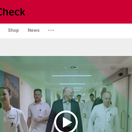
Shop
News