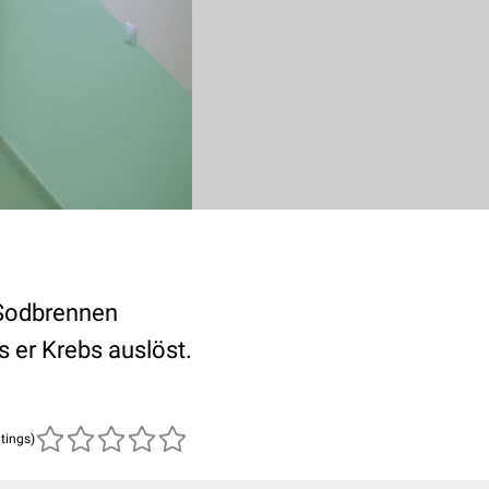
n Sodbrennen
s er Krebs auslöst.
atings)