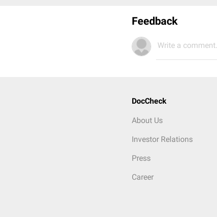
Feedback
Write a comment.
DocCheck
About Us
Investor Relations
Press
Career