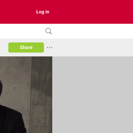
Log in
Share