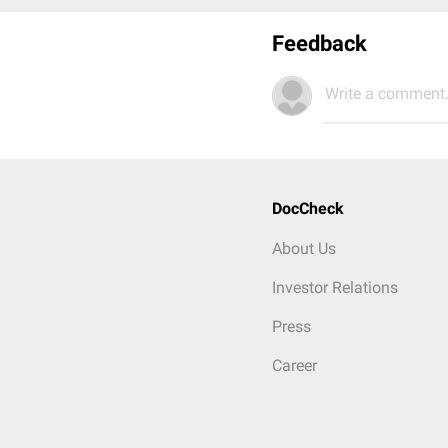
Feedback
Write a comment.
DocCheck
About Us
Investor Relations
Press
Career