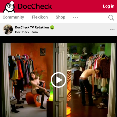
Log in
Community
Flexikon
Shop
DocCheck TV Redaktion
DocCheck Team