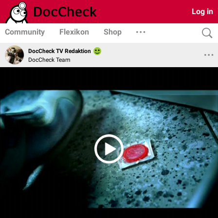
Log in
Community
Flexikon
Shop
DocCheck TV Redaktion
DocCheck Team