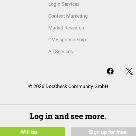
Login Services
Content Marketing
Market Research
CME sponsorship
All Services
© 2026 DocCheck Community GmbH
Log in and see more.
Will do
Sign up for free