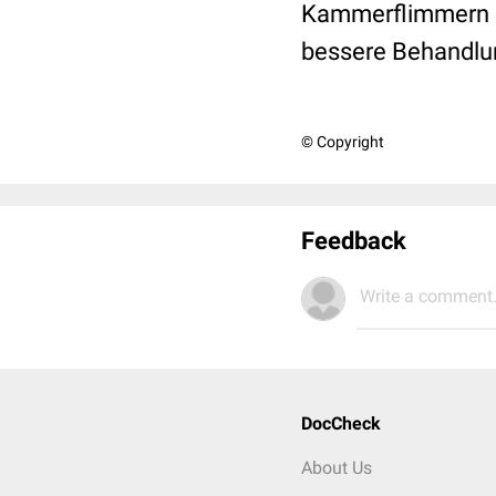
Kammerflimmern u
bessere Behandlu
© Copyright
Feedback
Write a comment.
DocCheck
About Us