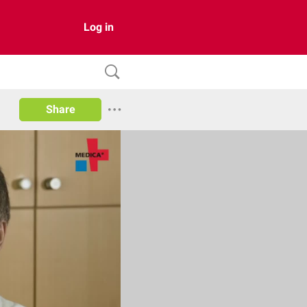
Log in
Share