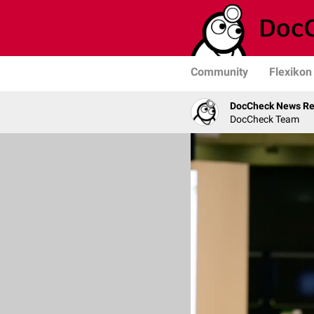
Community
Flexikon
DocCheck News Re
DocCheck Team