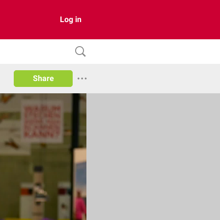
Log in
Share