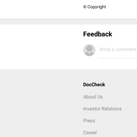
© Copyright
Feedback
Write a comment.
DocCheck
About Us
Investor Relations
Press
Career