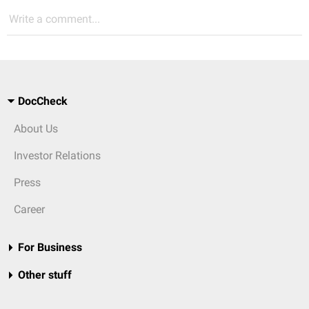
Write a comment...
DocCheck
About Us
Investor Relations
Press
Career
For Business
Other stuff