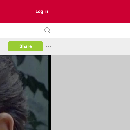
Log in
Share