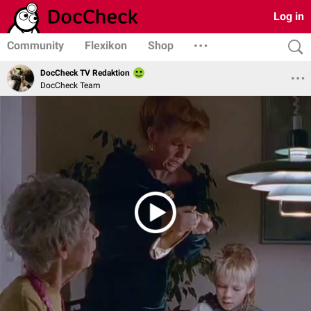
Log in
Community
Flexikon
Shop
DocCheck TV Redaktion
DocCheck Team