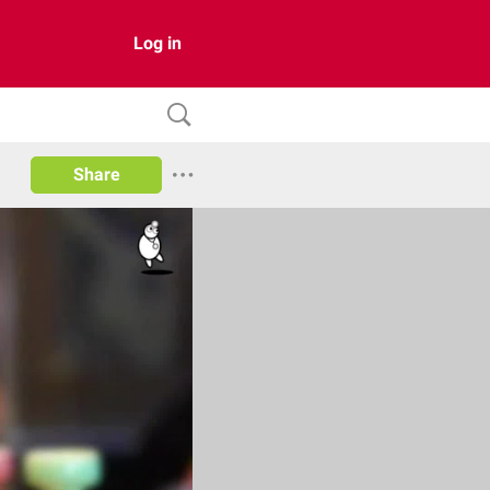
Log in
Share