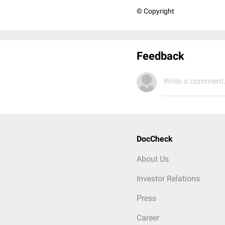
© Copyright
Feedback
Write a comment.
DocCheck
About Us
Investor Relations
Press
Career