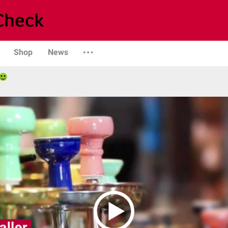
Shop
News